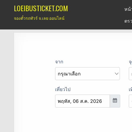
Skip
LOEIBUSTICKET.COM
หน้
to
จองตั๋วรถทัวร์ จ.เลย ออนไลน์
content
ตรว