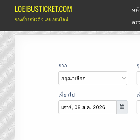
Skip
LOEIBUSTICKET.COM
หน้
to
จองตั๋วรถทัวร์ จ.เลย ออนไลน์
content
ตรว