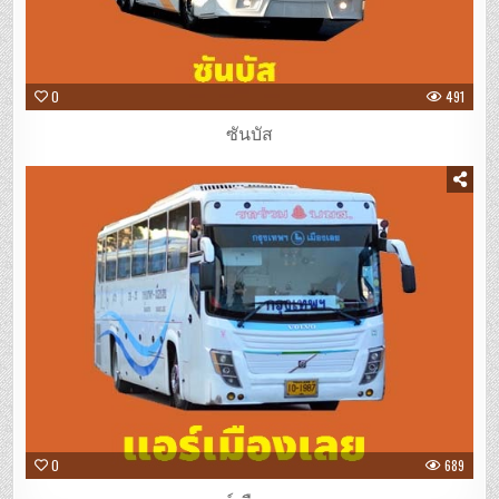
0
491
ซันบัส
0
689