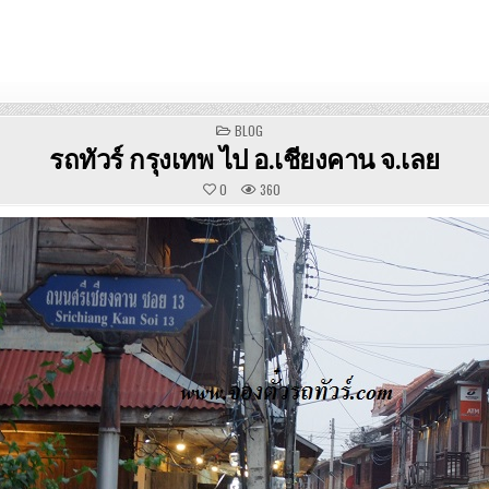
POSTED
BLOG
IN
รถทัวร์ กรุงเทพ ไป อ.เชียงคาน จ.เลย
0
360