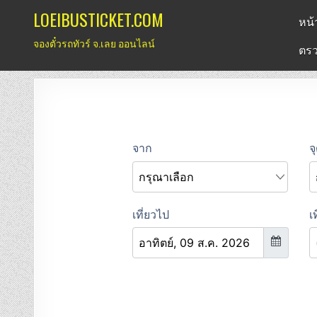
Skip
LOEIBUSTICKET.COM
หน้
to
จองตั๋วรถทัวร์ จ.เลย ออนไลน์
content
ตรว