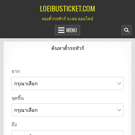
Skip
LOEIBUSTICKET.COM
to
จองตั๋วรถทัวร์ จ.เลย ออนไลน์
content
MENU
ค้นหาตั๋วรถทัวร์