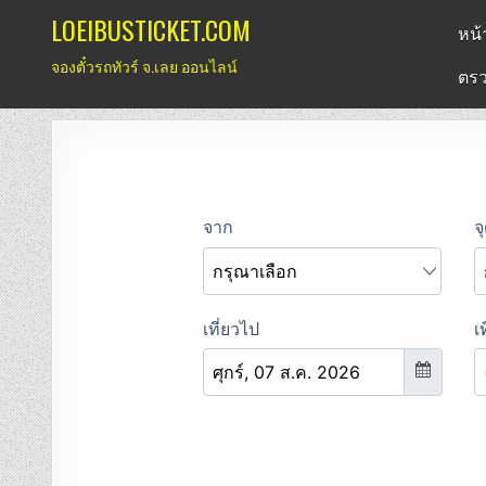
Skip
LOEIBUSTICKET.COM
หน้
to
จองตั๋วรถทัวร์ จ.เลย ออนไลน์
content
ตรว