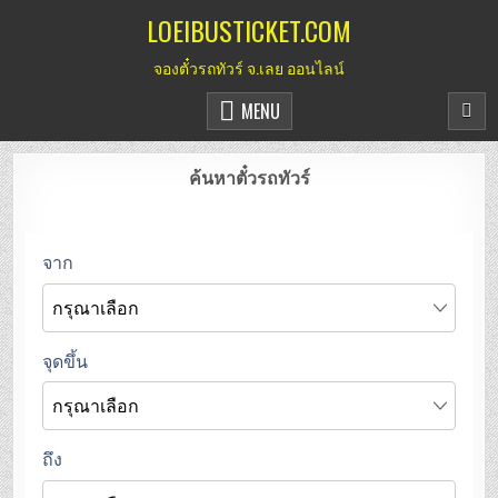
Skip
LOEIBUSTICKET.COM
to
จองตั๋วรถทัวร์ จ.เลย ออนไลน์
content
MENU
ค้นหาตั๋วรถทัวร์